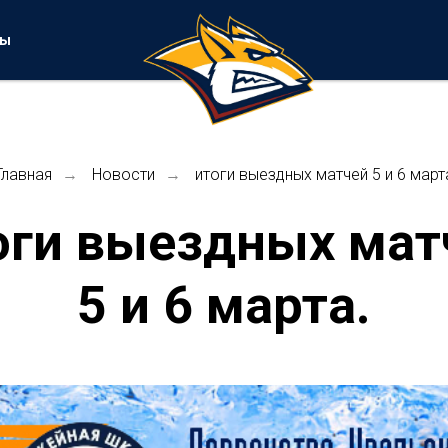
ты
Главная
Новости
итоги выездных матчей 5 и 6 март
→
→
оги выездных мат
5 и 6 марта.