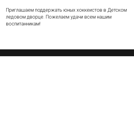
Приглашаем поддержать юных хоккеистов в Детском
ледовом дворце. Пожелаем удачи всем нашим
воспитанникам!
© 2026 ДЮСШ по хоккею «Металлург» Магнитогорск
Наверх
Tilda
Made on