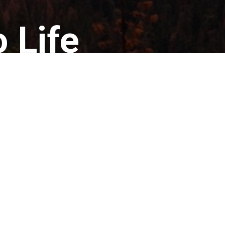
 Life
xactly at the