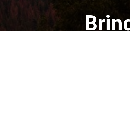
Brin
Everything t