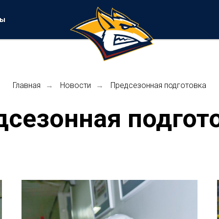
ты
Главная
Новости
Предсезонная подготовка
→
→
дсезонная подгото