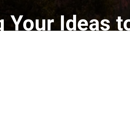
g Your Ideas to
hat you dreamed of can be brought to life e
moment when you decide to win.