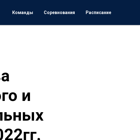
Команды
Соревнования
Расписание
ва
го и
льных
22гг.