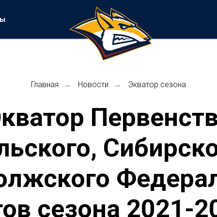
ты
Главная
Новости
Экватор сезона
→
→
кватор Первенст
льского, Сибирско
олжского Федера
гов сезона 2021-20