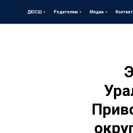
ДЮСШ
Родителям
Медиа
Контак
Э
Ура
Прив
окру