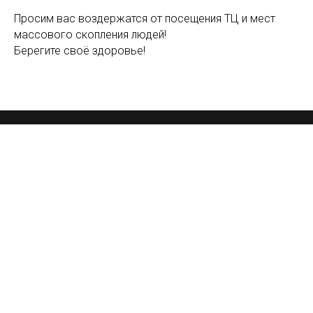
Просим вас воздержатся от посещения ТЦ и мест
массового скопления людей!
Берегите своё здоровье!
© 2026 ДЮСШ по хоккею «Металлург» Магнитогорск
Наверх
Tilda
Made on