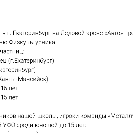
та в г. Екатеринбург на Ледовой арене «Авто» п
ню Физкультурника
частниц:
ц (г.Екатеринбург)
катеринбург)
 Ханты-Мансийск)
16 лет
15 лет
ников нашей школы, игроки команды «Металлу
й УФО среди юношей до 15 лет: