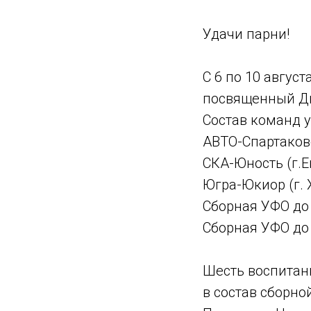
Удачи парни!
С 6 по 10 авгус
посвященный Д
Состав команд у
ABTO-Cпартакове
СКА-Юность (г.Е
Югра-Юкиор (г.
Сборная УФО до 
Сборная УФО до 
Шесть воспитан
в состав сборно