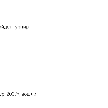
ройдет турнир
рг2007», вошли