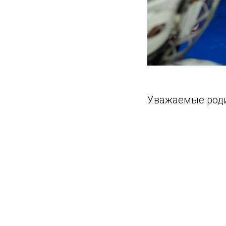
Уважаемые роди
Продолжается на
Основное требо
занятия хоккеем
Зачисление кан
проводится по 