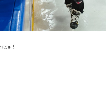
тели !
бор мальчиков 2017 , 2016, 2015 годов рожден
вание - отсутствие медицинских противопоказ
.
дидатов на обучение в ДЮСШ по хоккею «Мета
результатам антропометрического обследован