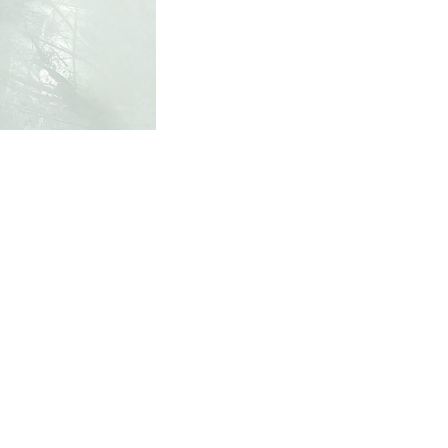
ия!
аний для
ллург»
ие врачом