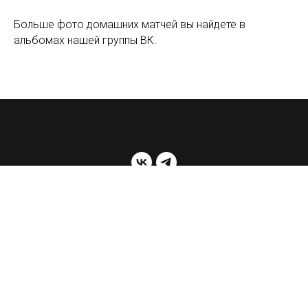
Больше фото домашних матчей вы найдете в
альбомах нашей группы ВК.
© 2026 ДЮСШ по хоккею «Металлург» Магнитогорск
Наверх
Tilda
Made on