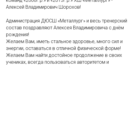
команд «2008г.р.» и «2013г.р.» ХШ «Металлург» -
Алексей Владимирович Шорохов!
Администрация ДЮСШ «Металлург» и весь тренерский
состав поздравляют Алексея Владимировича с днём
рождения!
Желаем Вам, иметь стальное здоровье, много сил и
энергии, оставаться в отличной физической форме!
Желаем Вам найти достойное продолжение в своих
учениках, всегда пользоваться авторитетом и
уважением у окружающих, быть сильным, мудрым и
активным на долгие годы! Пускай в Вашей семье
царят мир, любовь, гармония и достаток!